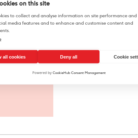
okies on this site
Halverwege de eerste m
kies to collect and analyse information on site performance and
CEO’s van Citigroup en T
cial media features and to enhance and customise content and
Pentagram Partner Paula
ents.
iconische Citibank logo 
e
op gekreukt servet. De vi
beeldconcept reeds zichtb
miljoen euro. Welke waa
 all cookies
Deny all
Cookie set
vooraf? En vooral, welke 
verantwoorden.
Powered by
CookieHub Consent Management
read more