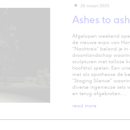
26 maart 2025
Ashes to as
Afgelopen weekend ope
de nieuwe expo van Han
“Nachtreis” beland je in
droomlandschap waarin
sculpturen met talloze k
hoofdrol spelen. Een un
met als apotheose de b
“Staging Silence” waarin
diverse ingenieuze set
en terug afgebroken.…
read more