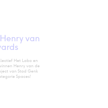
Henry van
wards
llectief Het Labo en
winnen Henry van de
oject van Stad Genk
tegorie Spaces!