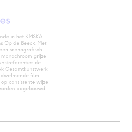
hes
nde in het KMSKA
s Op de Beeck. Met
 een scenografisch
 monochroom grijze
unstreferenties de
iek Gesamtkunstwerk
edwelmende film
 op consistente wijze
s worden opgebouwd