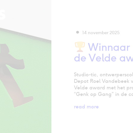
14 november 2025
Winnaar 
de Velde a
Studio-tic, ontwerpersco
Depot Roel Vandebeek 
Velde award met het pr
“Genk op Gang” in de ca
read more