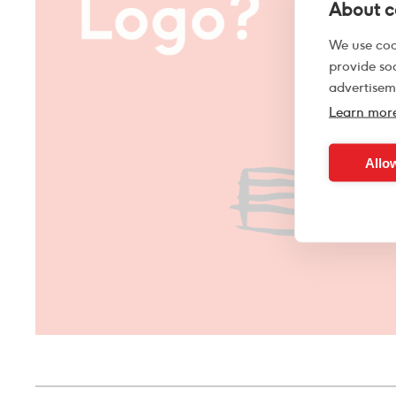
About co
We use coo
provide so
advertisem
Learn mor
Allow