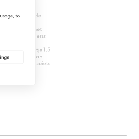
eeting tussen de
 usage, to
ravelers en
 Scher, werd het
geboren. Geschetst
sie en het
aar. Prijskaartje 1,5
nzin ging hieraan
tings
instelling kan zoiets