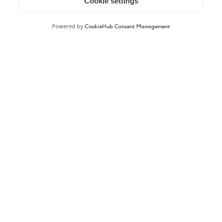
Cookie settings
E-mail:
tim@studio-tic.be
Powered by
CookieHub Consent Management
Contact
Studio—tic
Smeilstraat 25
3600 Genk (B)
BE0549957534
Volg ons :
Instagram