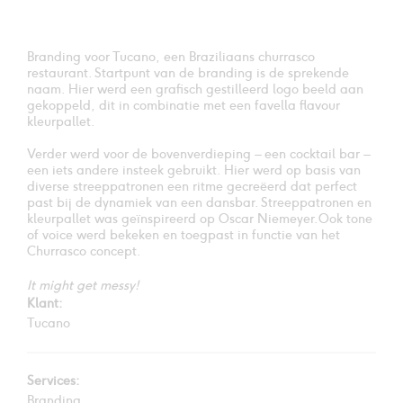
Branding voor Tucano, een Braziliaans churrasco
restaurant. Startpunt van de branding is de sprekende
naam. Hier werd een grafisch gestilleerd logo beeld aan
gekoppeld, dit in combinatie met een favella flavour
kleurpallet.
Verder werd voor de bovenverdieping – een cocktail bar –
een iets andere insteek gebruikt. Hier werd op basis van
diverse streeppatronen een ritme gecreëerd dat perfect
past bij de dynamiek van een dansbar. Streeppatronen en
kleurpallet was geïnspireerd op Oscar Niemeyer.Ook tone
of voice werd bekeken en toegpast in functie van het
Churrasco concept.
It might get messy!
Klant:
Tucano
Services:
Branding