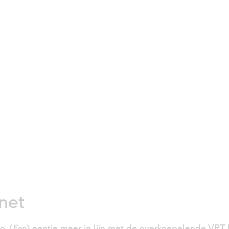
net
. (
Een
) eentje meer in lijn met de overkoepelende VRT h