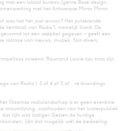
g met een lokaal bureau (genre Base design,
n samenwerking met het Antwerpse Mirror Mirror.
 of was het het jaar ervoor? Het pulserende
de kerntaak van Radio 1, namelijk klank. De
 omgevormd tot een zeepbel gegeven – geeft een
e ratrace van nieuws, muziek, fait-divers,
rimpelloos inneemt. Raymond Lowie zou trots zijn.
ogo van Radio 1. 3 of 4 of 5 of… re-brandings
en het Vlaamse radiolandschap is er geen evenknie
che stroomlijning, vasthouden van het luisterpubliek
at lijkt wat lastiger. Gezien de huidige
komsten, lijkt dat mogelijk wél de bedoeling.