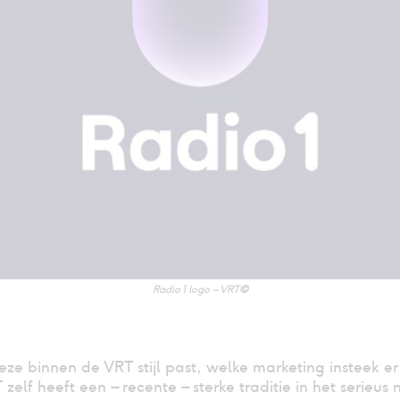
Radio 1 logo – VRT
©
eze binnen de VRT stijl past, welke marketing insteek e
elf heeft een – recente – sterke traditie in het serieus 