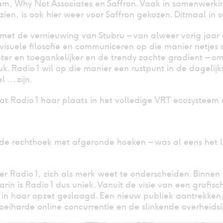
, Why Not Associates en Saffron. Vaak in samenwerkin
e zien, is ook hier weer voor Saffron gekozen. Ditmaal i
en met de vernieuwing van Stubru – van alweer vorig jaar
isuele filosofie en communiceren op die manier netjes 
chter en toegankelijker en de trendy zachte gradient –
 Radio 1 wil op die manier een rustpunt in de dagelijks
 … zijn.
at Radio 1 haar plaats in het volledige VRT ecosysteem 
– de rechthoek met afgeronde hoeken – was al eens het l
ier Radio 1, zich als merk weet te onderscheiden. Binn
arin is Radio 1 dus uniek. Vanuit de visie van een grafis
 in haar opzet geslaagd. Een nieuw publiek aantrekken, d
iharde online concurrentie en de slinkende overheidsin