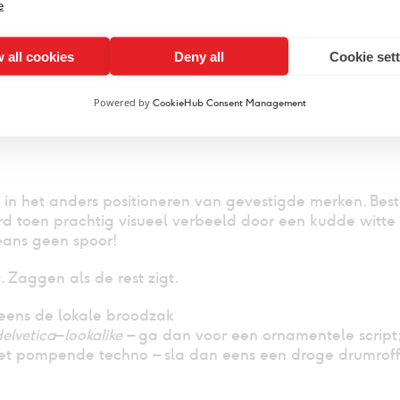
e
 all cookies
Deny all
Cookie set
Powered by
CookieHub Consent Management
Levi’s – BBH
©
in het anders positioneren van gevestigde merken. Best
erd toen prachtig visueel verbeeld door een kudde witte
jeans geen spoor!
 Zaggen als de rest zigt.
eens de lokale broodzak
elvetica
–
lookalike
– ga dan voor een ornamentele script; 
 met pompende techno – sla dan eens een droge drumroff