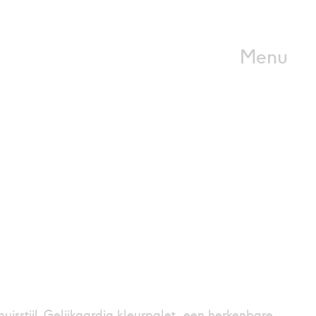
Menu
uisstijl. Gelijkaardig kleurpalet, een herkenbare