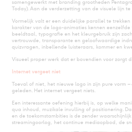
samengewerkt met branding grootheden Pentagram
Today). Aan de verderzetting van de visuele lijn t
Vormelijk valt er een duidelijke parallel te trekk
karakter van de logo-animaties kennen eenzelfde v
beeldtaal, typografie en het kleurgebruik zijn za
vertrouwde, transparante en geloofwaardige indruk.
quizvragen, inbellende luisteraars, kommer en kwel
Visueel proper werk dat er bovendien voor zorgt d
Internet vergeet niet
Toeval of niet, het nieuwe logo in zijn pure vorm 
geleden. Het internet vergeet niets.
Een interessante oefening hierbij is, op welke man
qua inhoud, muzikale invulling of positionering. Da
en de toekomstambities is de zender waarschijnlijk
streamingoorlog, het continue mediaopbod, de snoe