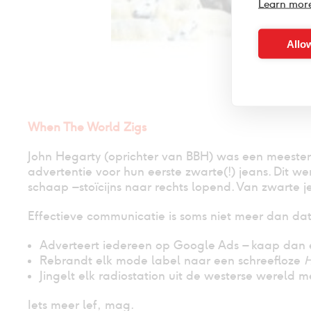
Learn mor
Allow
When The World Zigs
John Hegarty (oprichter van BBH) was een meester 
advertentie voor hun eerste zwarte(!) jeans. Dit w
schaap –stoïcijns naar rechts lopend. Van zwarte 
Effectieve communicatie is soms niet meer dan dat.
Adverteert iedereen op Google Ads – kaap dan 
Rebrandt elk mode label naar een schreefloze
H
Jingelt elk radiostation uit de westerse wereld
Iets meer lef, mag.