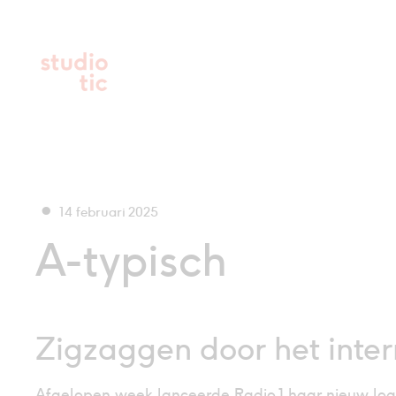
Ga
naar
de
inhoud
14 februari 2025
A-typisch
Zigzaggen door het inter
Afgelopen week lanceerde Radio 1 haar nieuw logo